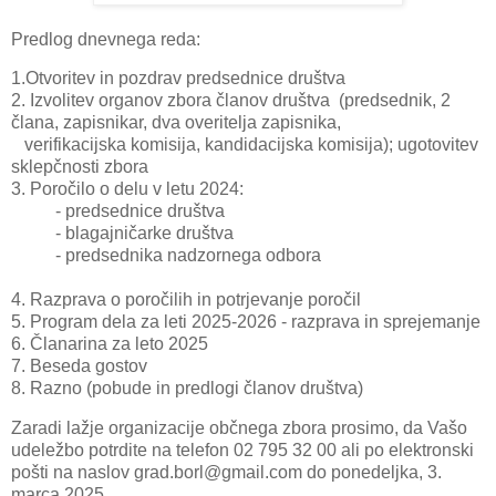
Predlog dnevnega reda:
1.Otvoritev in pozdrav predsednice društva
2. Izvolitev organov zbora članov društva (predsednik, 2
člana, zapisnikar, dva overitelja zapisnika,
verifikacijska komisija, kandidacijska komisija); ugotovitev
sklepčnosti zbora
3. Poročilo o delu v letu 2024:
- predsednice društva
- blagajničarke društva
- predsednika nadzornega odbora
4. Razprava o poročilih in potrjevanje poročil
5. Program dela za leti 2025-2026 - razprava in sprejemanje
6. Članarina za leto 2025
7. Beseda gostov
8. Razno (pobude in predlogi članov društva)
Zaradi lažje organizacije občnega zbora prosimo, da Vašo
udeležbo potrdite na telefon 02 795 32 00 ali po elektronski
pošti na naslov grad.borl@gmail.com do ponedeljka, 3.
marca 2025.