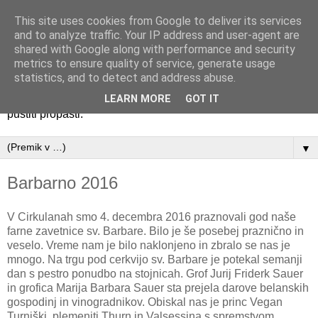
This site uses cookies from Google to deliver its services
Društvo za oživitev gradu
and to analyze traffic. Your IP address and user-agent are
shared with Google along with performance and security
Borl
metrics to ensure quality of service, generate usage
statistics, and to detect and address abuse.
Pogled na grad BorlGrad Borl je biser, ki ga ne smemo
LEARN MORE
GOT IT
pustiti propasti.
▼
Barbarno 2016
V Cirkulanah smo 4. decembra 2016 praznovali god naše
farne zavetnice sv. Barbare. Bilo je še posebej praznično in
veselo. Vreme nam je bilo naklonjeno in zbralo se nas je
mnogo. Na trgu pod cerkvijo sv. Barbare je potekal semanji
dan s pestro ponudbo na stojnicah. Grof Jurij Friderk Sauer
in grofica Marija Barbara Sauer sta prejela darove belanskih
gospodinj in vinogradnikov. Obiskal nas je princ Vegan
Turniški, plemeniti Thurn in Valsessina s spremstvom.