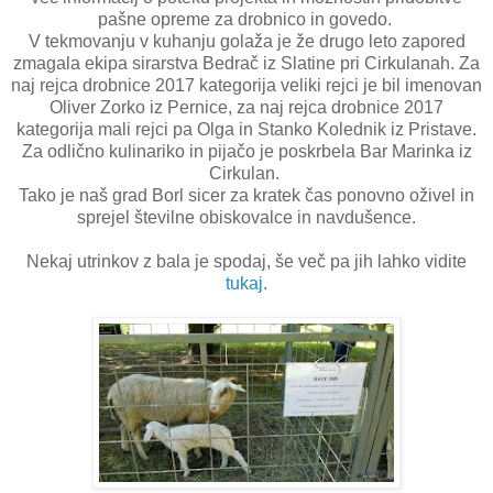
pašne opreme za drobnico in govedo.
V tekmovanju v kuhanju golaža je že drugo leto zapored
zmagala ekipa sirarstva Bedrač iz Slatine pri Cirkulanah. Za
naj rejca drobnice 2017 kategorija veliki rejci je bil imenovan
Oliver Zorko iz Pernice, za naj rejca drobnice 2017
kategorija mali rejci pa Olga in Stanko Kolednik iz Pristave.
Za odlično kulinariko in pijačo je poskrbela Bar Marinka iz
Cirkulan.
Tako je naš grad Borl sicer za kratek čas ponovno oživel in
sprejel številne obiskovalce in navdušence.
Nekaj utrinkov z bala je spodaj, še več pa jih lahko vidite
tukaj
.