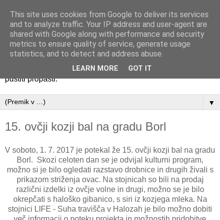
This site uses cookies from Google to deliver its services
Društvo za oživitev gradu
and to analyze traffic. Your IP address and user-agent are
shared with Google along with performance and security
Borl
metrics to ensure quality of service, generate usage
statistics, and to detect and address abuse.
Pogled na grad BorlGrad Borl je biser, ki ga ne smemo
LEARN MORE
GOT IT
pustiti propasti.
▼
15. ovčji kozji bal na gradu Borl
V soboto, 1. 7. 2017 je potekal že 15. ovčji kozji bal na gradu
Borl. Skozi celoten dan se je odvijal kulturni program,
možno si je bilo ogledati razstavo drobnice in drugih živali s
prikazom striženja ovac. Na stojnicah so bili na prodaj
različni izdelki iz ovčje volne in drugi, možno se je bilo
okrepčati s haloško gibanico, s siri iz kozjega mleka. Na
stojnici LIFE - Suha travišča v Halozah je bilo možno dobiti
več informacij o poteku projekta in možnostih pridobitve