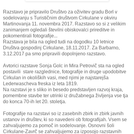
Razstavo je pripravilo Društvo za oživitev gradu Borl v
sodelovanju s Turističnim društvom Cirkulane v okviru
Martinovanja 11. novembra 2017. Razstavo so si z velikim
zanimanjem ogledali številni obiskovalci prireditve in
pokomentirali fotografije...
Razstava je bila na ogled tudi na dogodku 10 letnice
Društva gospodinj Cirkulane, 18.11.2017. Za Barbarno,
3.12.2017 pa smo pripravili dopolnjeno razstavo.
Avtorici razstave Sonja Golc in Mira Petrovič sta na ogled
postavili stare razglednice, fotografije in druge upodobitve
Cirkulan in okoliških vasi, med njimi je najstarejša
Lederwascheva freska iz leta 1819.
Na razstavi je s sliko in besedo predstavljen razvoj kraja,
pomembne stavbe ter utrinki iz družabnega življenja vse tja
do konca 70-ih let 20. stoletja.
Fotografije na razstavi so iz zasebnih zbirk in zbirk javnih
ustanov in društev, ki so navedeni ob fotografijah. Vsem se
zahvaljujemo za pomoč in sodelovanje. Osnovni šoli
Cirkulane-Zavrč se zahvaljujemo za izposojo razstavnih