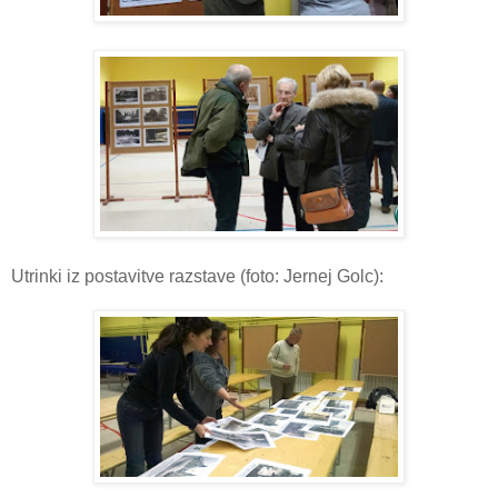
Utrinki iz postavitve razstave (foto: Jernej Golc):