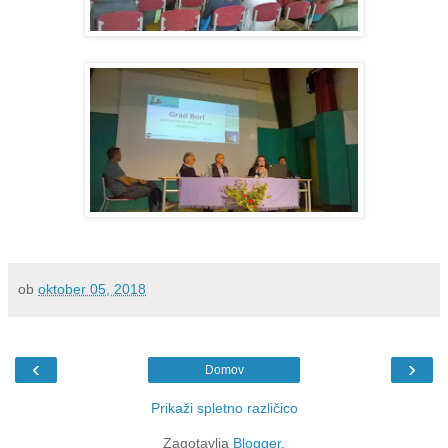
ob
oktober 05, 2018
‹
›
Domov
Prikaži spletno različico
Zagotavlja
Blogger
.