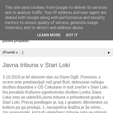
This site uses cookies from Google to deliver its services
Društvo za oživitev gradu
and to analyze traffic. Your IP address and user-agent are
shared with Google along with performance and security
Borl
metrics to ensure quality of service, generate usage
statistics, and to detect and address abuse.
Pogled na grad BorlGrad Borl je biser, ki ga ne smemo
LEARN MORE
GOT IT
pustiti propasti.
▼
Javna tribuna v Stari Loki
3.10.2018 je bil deloven dan za člane DgB. Ponosno, s
srcem smo predstavljali naš grad Borl, delovanje našega
društva dopoldne v OŠ Cirkulane in tudi zvečer v Stari Loki.
Na povabilo Kulturno-zgodovinsko društvo Lonka Stara
Loka smo se udeležili javne tribune o prihodnosti gradu v
Stari Loki. Precej predlogov je, kaj z gradom. Ministrstvo za
kulturo pa ga prodaja. 1. neuspešna dražba je že mimo...
Vsi sogovorniki, kot tudi udeleženci tribune smo se strinjali,