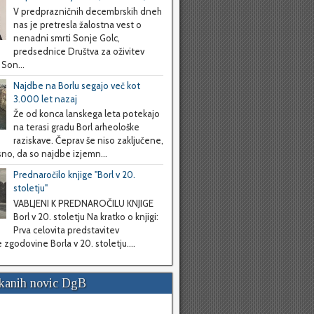
V predprazničnih decembrskih dneh
nas je pretresla žalostna vest o
nenadni smrti Sonje Golc,
predsednice Društva za oživitev
 Son...
Najdbe na Borlu segajo več kot
3.000 let nazaj
Že od konca lanskega leta potekajo
na terasi gradu Borl arheološke
raziskave. Čeprav še niso zaključene,
sno, da so najdbe izjemn...
Prednaročilo knjige "Borl v 20.
stoletju"
VABLJENI K PREDNAROČILU KNJIGE
Borl v 20. stoletju Na kratko o knjigi:
Prva celovita predstavitev
zgodovine Borla v 20. stoletju....
skanih novic DgB