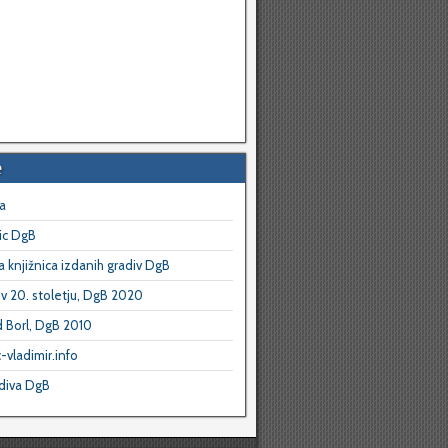
e
a
ic DgB
a knjižnica izdanih gradiv DgB
 v 20. stoletju, DgB 2020
d Borl, DgB 2010
-vladimir.info
diva DgB