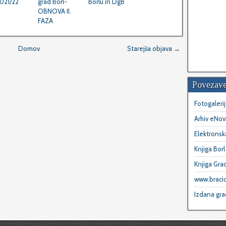
021/22
grad Borl-
Borlu in DgB
OBNOVA II.
FAZA
Domov
Starejša objava →
Povezav
Fotogalerij
Arhiv eNov
Elektronsk
Knjiga Borl
Knjiga Gra
www.bracic
Izdana gra