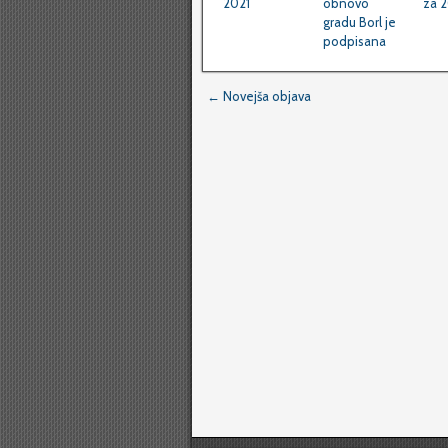
2021
obnovo
za 2
gradu Borl je
podpisana
← Novejša objava