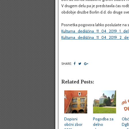
V drugem delu pa je predstavila čas rodb
obdobje družbe Borlin d.d. do druge sve
Posnetka pogovora lahko poslušate na 
Kulturna_dediščina_11_04_2019_1_del
Kulturna_dediščina_11_04_2019_2_de
SHARE:
Related Posts:
Dopisni
Pogodba za
Obč
občni zbor
delno
DgB 