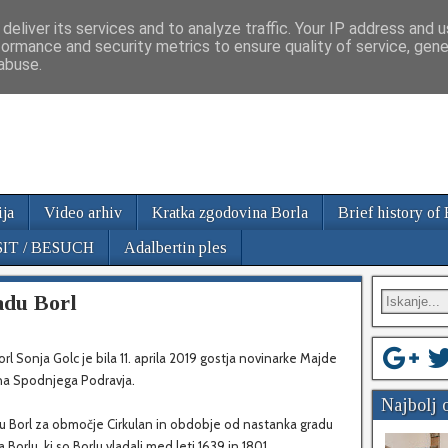
l
deliver its services and to analyze traffic. Your IP address and 
formance and security metrics to ensure quality of service, gen
abuse.
ija
Video arhiv
Kratka zgodovina Borla
Brief history of
SIT / BESUCH
Adalbertin ples
adu Borl
l Sonja Golc je bila 11. aprila 2019 gostja novinarke Majde
čina Spodnjega Podravja.
Najbolj 
u Borl za območje Cirkulan in obdobje od nastanka gradu
Borlu, ki so Borlu vladali med leti 1639 in 1801.