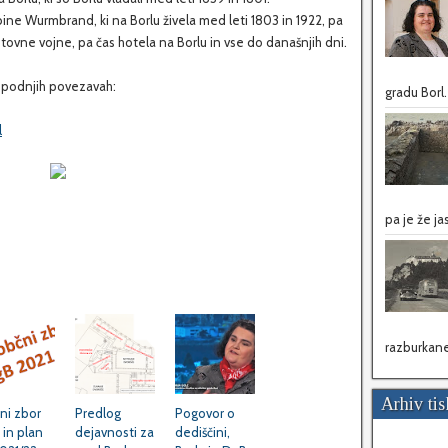
ine Wurmbrand, ki na Borlu živela med leti 1803 in 1922, pa
tovne vojne, pa čas hotela na Borlu in vse do današnjih dni.
spodnjih povezavah:
gradu Borl.
l
pa je že ja
razburkane 
Arhiv ti
ni zbor
Predlog
Pogovor o
in plan
dejavnosti za
dediščini,