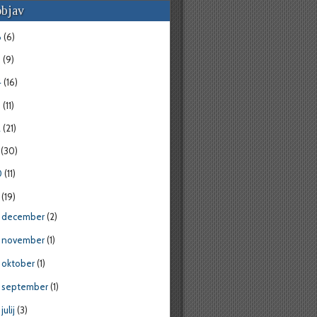
objav
6
(6)
5
(9)
4
(16)
3
(11)
2
(21)
1
(30)
0
(11)
9
(19)
december
(2)
►
november
(1)
►
oktober
(1)
►
september
(1)
►
julij
(3)
►