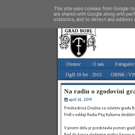
Društvo za oživitev gradu Bor
This site uses cookies from Google to 
are shared with Google along with per
statistics, and to detect and address 
Domov
O nas
Fotogaler
DgB 10 let - 2015
OBISK / VI
Na radiu o zgodovini gr
april 26, 2019
Predsednica Društva za oživitev gradu Bor
Fridl v oddaji Radia Ptuj Kulturna dediš
V prvem delu je predstavila pomen grad
Borl do konca vladavine grofov Saurov na 