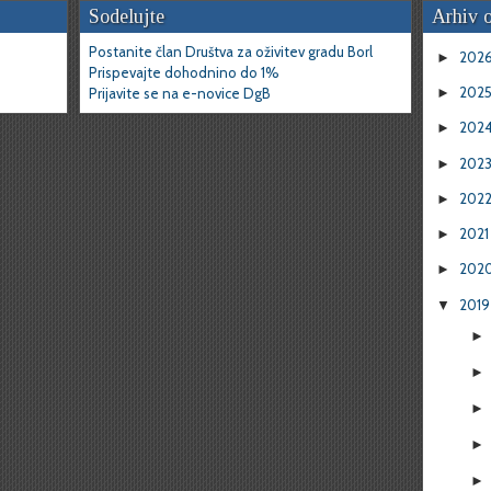
Sodelujte
Arhiv 
Postanite član Društva za oživitev gradu Borl
202
►
Prispevajte dohodnino do 1%
202
Prijavite se na e-novice DgB
►
202
►
202
►
202
►
202
►
202
►
201
▼