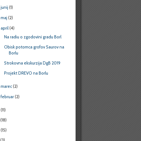
junij
(1)
►
maj
(2)
►
april
(4)
▼
Na radiu o zgodovini gradu Borl
Obisk potomca grofov Saurov na
Borlu
Strokovna ekskurzija DgB 2019
Projekt DREVO na Borlu
marec
(2)
►
februar
(2)
►
8
(11)
7
(18)
6
(15)
5
(3)