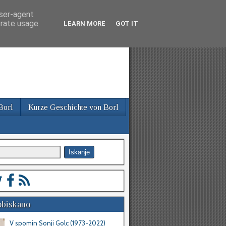
user-agent
erate usage
LEARN MORE
GOT IT
 Borl
Kurze Geschichte von Borl
obiskano
V spomin Sonji Golc (1973-2022)