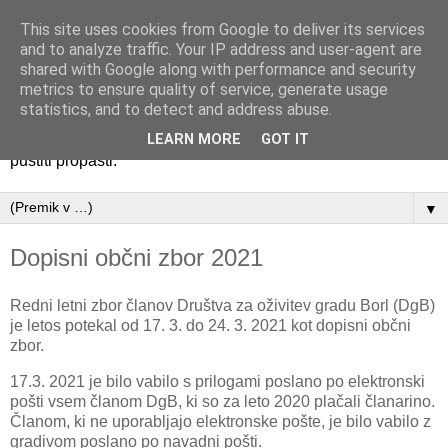
This site uses cookies from Google to deliver its services
Društvo za oživitev gradu
and to analyze traffic. Your IP address and user-agent are
shared with Google along with performance and security
Borl
metrics to ensure quality of service, generate usage
statistics, and to detect and address abuse.
Pogled na grad BorlGrad Borl je biser, ki ga ne smemo
LEARN MORE
GOT IT
pustiti propasti.
▼
Dopisni občni zbor 2021
Redni letni zbor članov Društva za oživitev gradu Borl (DgB)
je letos potekal od 17. 3. do 24. 3. 2021 kot dopisni občni
zbor.
17.3. 2021 je bilo vabilo s prilogami poslano po elektronski
pošti vsem članom DgB, ki so za leto 2020 plačali članarino.
Članom, ki ne uporabljajo elektronske pošte, je bilo vabilo z
gradivom poslano po navadni pošti.